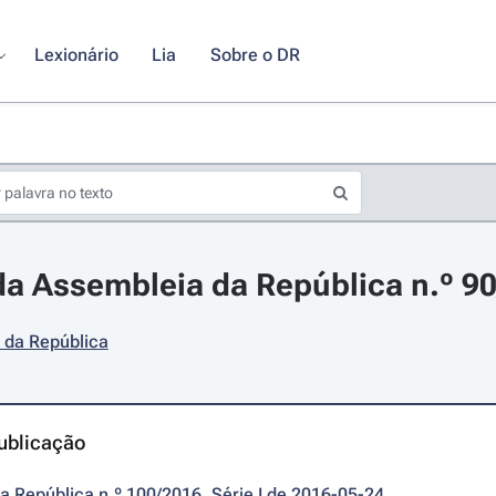
Lexionário
Lia
Sobre o DR
a Assembleia da República n.º 90
 da República
ublicação
da República n.º 100/2016, Série I de 2016-05-24