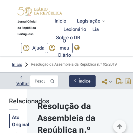
Início
Legislação
Jornal Oficial
da República
Lexionário
Lia
Portuguesa
Sobre o DR
O
Ajuda
meu
Diário
Início
Resolução da Assembleia da República n.º 92/2019 
Índice
Voltar
Relacionados
Resolução da 
Assembleia da 
Ato
Original
República n.º 