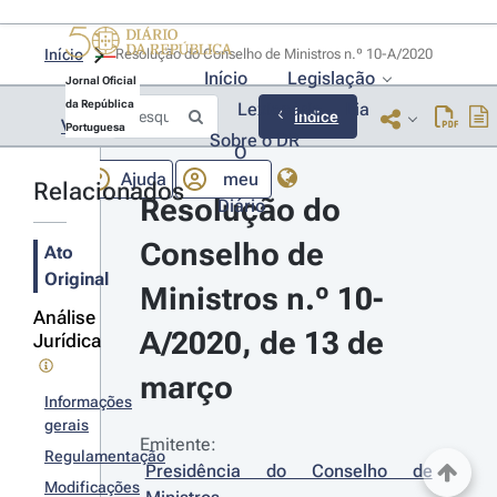
Início
Resolução do Conselho de Ministros n.º 10-A/2020 
Início
Legislação
Jornal Oficial
da República
Lexionário
Lia
Índice
Voltar
Portuguesa
Sobre o DR
O
Ajuda
meu
Relacionados
Resolução do 
Diário
Conselho de 
Ato
Original
Ministros n.º 10-
Análise
A/2020, de 13 de 
Jurídica
março
Informações
gerais
Emitente:
Regulamentação
Presidência do Conselho de 
Modificações