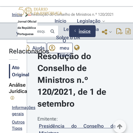
Início
Resolução do Conselho de Ministros n.º 120/2021 
Início
Legislação
Jornal Oficial
da República
Lexionário
Lia
Índice
Voltar
Portuguesa
Sobre o DR
O
Ajuda
meu
Relacionados
Resolução do 
Diário
Conselho de 
Ato
Original
Ministros n.º 
Análise
120/2021, de 1 de 
Jurídica
setembro
Informações
gerais
Emitente:
Outros
Presidência do Conselho de 
Tipos