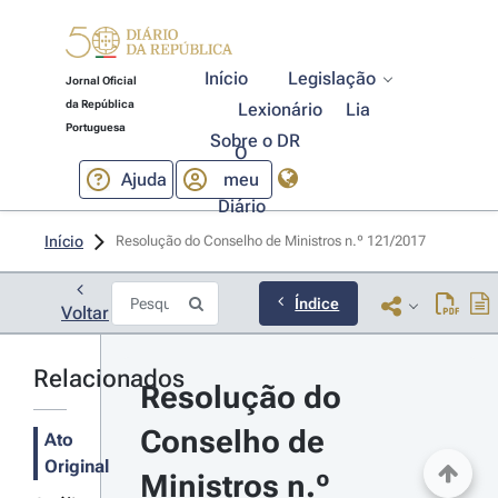
Início
Legislação
Jornal Oficial
da República
Lexionário
Lia
Portuguesa
Sobre o DR
O
Ajuda
meu
Diário
Início
Resolução do Conselho de Ministros n.º 121/2017 
Índice
Voltar
Relacionados
Resolução do 
Conselho de 
Ato
Original
Ministros n.º 