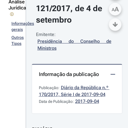
Análise
121/2017, de 4 de 
Jurídica
A
A
setembro
Informações
gerais
Emitente:
Outros
Presidência do Conselho de 
Tipos
Ministros
Informação da publicação
Diário da República n.º 
Publicação:
170/2017, Série I de 2017-09-04
2017-09-04
Data de Publicação: