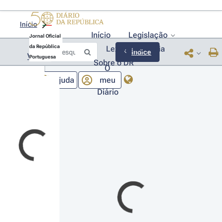
Início
Início
Legislação
Jornal Oficial
da República
Lexionário
Lia
Índice
Voltar
Portuguesa
Sobre o DR
O
Ajuda
meu
Diário