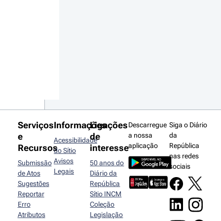
Serviços
Informações
Ligações
Descarregue
Siga o Diário
e
de
a nossa
da
Acessibilidade
aplicação
República
Recursos
interesse
do Sítio
nas redes
Avisos
Submissão
50 anos do
sociais
Legais
de Atos
Diário da
Sugestões
República
Reportar
Sítio INCM
Erro
Coleção
Atributos
Legislação