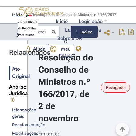
Início
Resolução do Conselho de Ministros n.º 166/2017 
Início
Legislação
Jornal Oficial
da República
Lexionário
Lia
Índice
Voltar
Portuguesa
Sobre o DR
O
Ajuda
meu
Relacionados
Resolução do 
Diário
Conselho de 
Ato
Original
Ministros n.º 
Análise
Revogado
166/2017, de 
Jurídica
2 de 
Informações
novembro
gerais
Regulamentação
Modificações
Emitente: