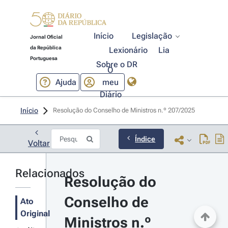
Início
Legislação
Jornal Oficial
da República
Lexionário
Lia
Portuguesa
Sobre o DR
O
Ajuda
meu
Diário
Início
Resolução do Conselho de Ministros n.º 207/2025 
Índice
Voltar
Relacionados
Resolução do 
Conselho de 
Ato
Original
Ministros n.º 