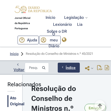
Início
Legislação
Jornal Oficial
da República
Lexionário
Lia
Portuguesa
Sobre o DR
O
Ajuda
meu
Diário
Início
Resolução do Conselho de Ministros n.º 45/2021 
Índice
Voltar
Relacionados
Resolução do 
Conselho de 
Ato
Original
Ministros n.º 
Em vigor