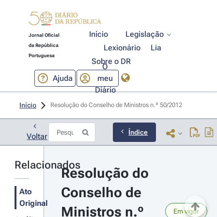
Início
Legislação
Jornal Oficial
da República
Lexionário
Lia
Portuguesa
Sobre o DR
O
Ajuda
meu
Diário
Início
Resolução do Conselho de Ministros n.º 50/2012 
Índice
Voltar
Relacionados
Resolução do 
Conselho de 
Ato
Original
Ministros n.º 
Em vigor