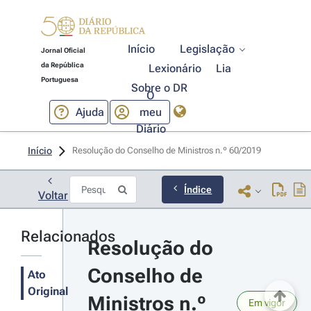
Início
Legislação
Jornal Oficial
da República
Lexionário
Lia
Portuguesa
Sobre o DR
O
Ajuda
meu
Diário
Início
Resolução do Conselho de Ministros n.º 60/2019 
Índice
Voltar
Relacionados
Resolução do 
Conselho de 
Ato
Original
Ministros n.º 
Em vigor