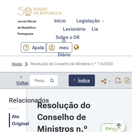
Início
Legislação
Jornal Oficial
da República
Lexionário
Lia
Portuguesa
Sobre o DR
O
Ajuda
meu
Diário
Início
Resolução do Conselho de Ministros n.º 7-A/2020 
Índice
Voltar
Relacionados
Resolução do 
Conselho de 
Ato
Original
Ministros n.º 
Em vigor