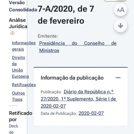
Versão
7-A/2020, de 7 
A
Consolidada
A
de fevereiro
Análise
Jurídica
Emitente:
Informações
Presidência do Conselho de 
gerais
Ministros
Direito
da
União
Europeia
Informação da publicação
Retificações
Diário da República n.º 
Publicação:
Outros
27/2020, 1º Suplemento, Série I de 
Tipos
2020-02-07
Retificado
2020-02-07
Data de Publicação:
por
Declaração 
de 