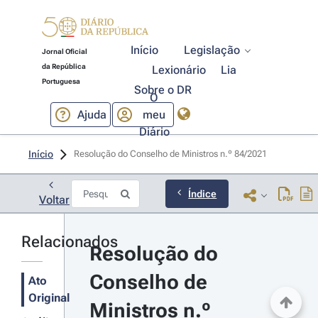
Início
Legislação
Jornal Oficial
da República
Lexionário
Lia
Portuguesa
Sobre o DR
O
Ajuda
meu
Diário
Início
Resolução do Conselho de Ministros n.º 84/2021 
Índice
Voltar
Relacionados
Resolução do 
Conselho de 
Ato
Original
Ministros n.º 