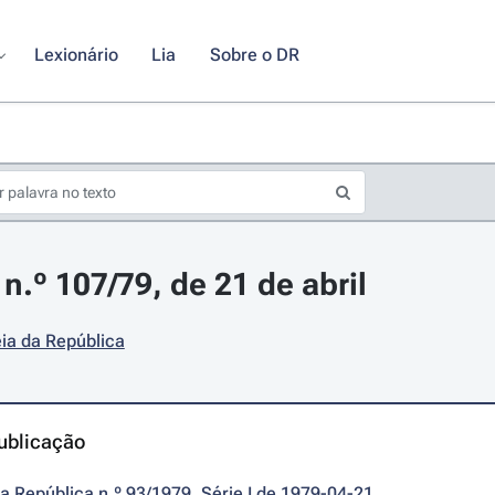
Lexionário
Lia
Sobre o DR
n.º 107/79, de 21 de abril
ia da República
ublicação
da República n.º 93/1979, Série I de 1979-04-21