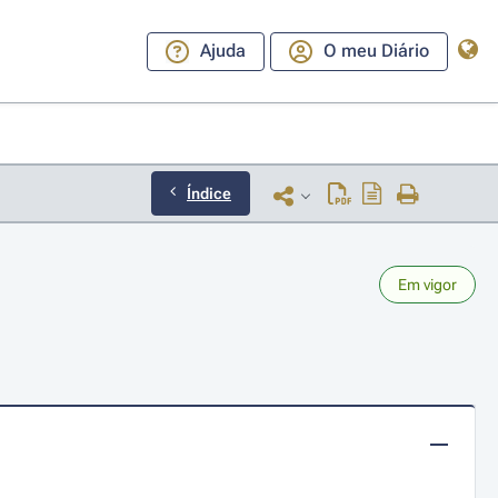
Ajuda
O meu Diário
Índice
Em vigor