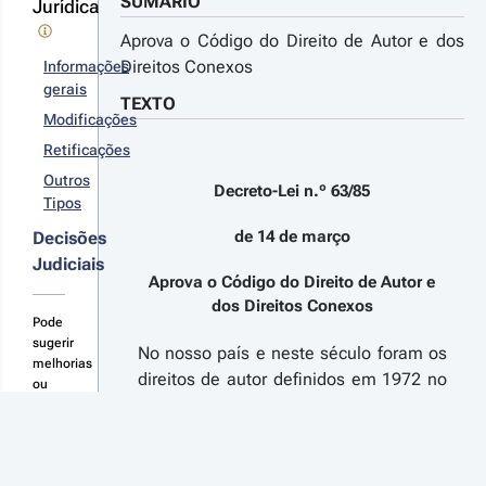
rie
SUMÁRIO
Jurídica
tabelece as
Aprova o Código do Direito de Autor e dos
lizações
rmitidas de
Direitos Conexos
Informações
bras em
gerais
nefício de
TEXTO
r detalhes
Modificações
ssoas cegas,
anspondo a
s
Retificações
retiva (UE)
terações
17/1564, do
Outros
Decreto-Lei n.º 63/85
rlamento
Tipos
ropeu e do
de 14 de março
Decisões
nselho, de
17-08-23
13 de
creto-Lei 
Judiciais
tembro, e
Aprova o Código do Direito de Autor e
º 100/2017 
scriminaliza
dos Direitos Conexos
1.ª Série
 execução
Pode
rocede à
blica não
sugerir
imeira
No nosso país e neste século foram os
torizada de
melhorias
teração à Lei
nogramas e
direitos de autor definidos em 1972 no
ou
º 26/2015,
deogramas
Decreto-Lei n.º 13725, de 27 de Maio
novas
 14 de abril,
itados
r detalhes
consolidações
anspondo a
de 1927 (Regime de Propriedade
mercialmente
aqui
retiva n.º
s
écima quarta
Literária, Científica e Artística), e
14/26/UE,
terações
teração ao
depois no Decreto-Lei n.º 46980, de 27