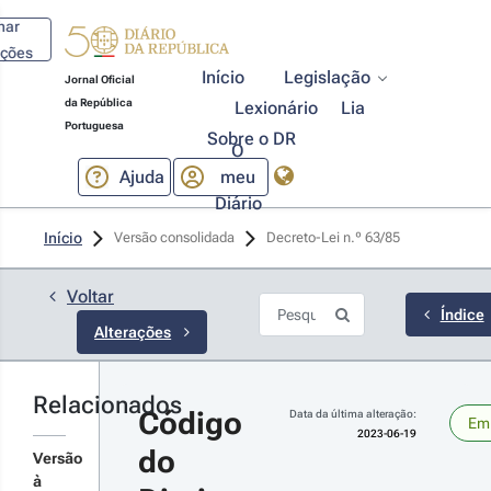
har
ações
Início
Legislação
Jornal Oficial
da República
Lexionário
Lia
Portuguesa
Sobre o DR
O
Ajuda
meu
Diário
23-06-
Início
Versão consolidada
Decreto-Lei n.º 63/85 
9
creto-
 n.º 
Voltar
/2023 - 
Índice
Alterações
ª Série
anspõe a
etiva
E)
Relacionados
Código 
Data da última alteração:
19/790,
Em 
2023-06-19
lativa aos
do 
r
reitos de
Versão
utor e
talhes
à