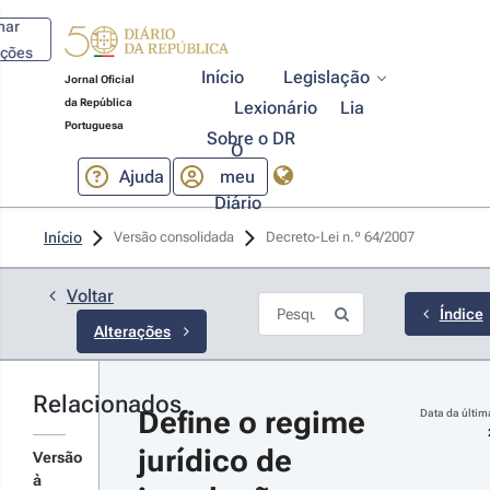
har
ações
Início
Legislação
Jornal Oficial
da República
Lexionário
Lia
Portuguesa
Sobre o DR
O
Ajuda
meu
Diário
23-12-29
Início
Versão consolidada
Decreto-Lei n.º 64/2007 
creto-
 n.º 
6/2023 - 
Voltar
ª Série
Índice
Alterações
prova a
plificação
 alteração
s projetos
Relacionados
Define o regime 
Data da últim
r detalhes
uipamentos
jurídico de 
iais
s
Versão
nanciados
terações
à