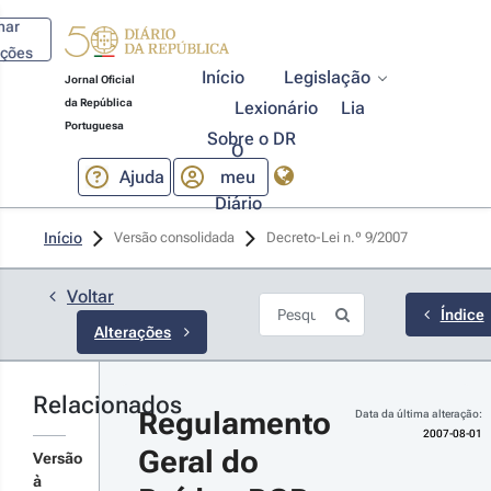
har
ações
Início
Legislação
Jornal Oficial
da República
Lexionário
Lia
Portuguesa
Sobre o DR
O
Ajuda
meu
Diário
07-08-
Início
Versão consolidada
Decreto-Lei n.º 9/2007 
1
creto-
 n.º 
Voltar
8/2007 - 
Índice
Alterações
ª Série
ltera o
creto-Lei
º 9/2007,
Relacionados
Regulamento 
Data da última alteração:
e 17 de
2007-08-01
neiro, que
Geral do 
r
prova o
Versão
gulamento
talhes
à