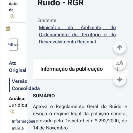
Ruído - RGR
eral do
s
data
ído
terações
de
Emitente:
Ministério do Ambiente, do 
Ordenamento do Território e do 
07-03-16
Use a tecla de seta para baixo para abrir o calendário; Use as tecla
Desenvolvimento Regional
claração 
Filtrar
 
ctificação 
º 18/2007 - 
A
Ato
A
ª Série
Informação da publicação
Original
e ter sido
ctificado o
Versão
creto-Lei n.º
Consolidada
/2007, do
nistério do
SUMÁRIO
Análise
r detalhes
biente, do
Jurídica
denamento do
s alterações
Aprova o Regulamento Geral do Ruído e
rritório e do
revoga o regime legal da poluição sonora,
senvolvimento
aprovado pelo Decreto-Lei n.º 292/2000, de
Informações
gional, que
prova o
gerais
14 de Novembro
gulamento