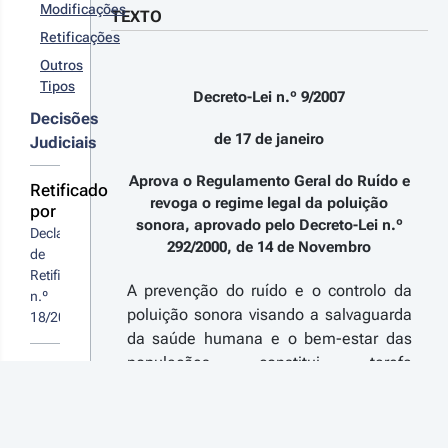
07-01-
Modificações
TEXTO
ral do Ruído e
7
voga o regime
Retificações
creto-
gal da poluição
 n.º 
Outros
nora,
2007 - 
Tipos
rovado pelo
Decreto-Lei n.º 9/2007
ª Série
creto-Lei n.º
Decisões
2/2000, de 14
de 17 de janeiro
Judiciais
 Novembro,
blicado no
iário da
Aprova o Regulamento Geral do Ruído e
Retificado
pública, 1.ª
revoga o regime legal da poluição
por
rie, n.º 12, de
sonora, aprovado pelo Decreto-Lei n.º
 de Janeiro de
Declaração 
292/2000, de 14 de Novembro
07
de 
Retificação 
A prevenção do ruído e o controlo da
n.º 
poluição sonora visando a salvaguarda
18/2007
da saúde humana e o bem-estar das
populações constitui tarefa
Pode
fundamental do Estado, nos termos da
sugerir
melhorias
Constituição da República Portuguesa e
ou
da Lei de Bases do Ambiente. Desde
novas