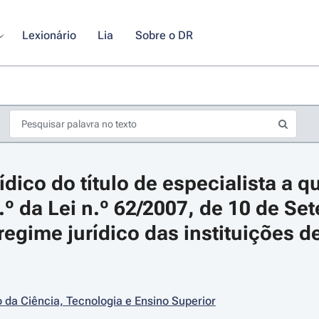
Lexionário
Lia
Sobre o DR
dico do título de especialista a qu
.º da Lei n.º 62/2007, de 10 de Se
regime jurídico das instituições de
s de seta para navegar pelos dias do calendário; Use cmd ou ctrl + seta p
o da Ciência, Tecnologia e Ensino Superior