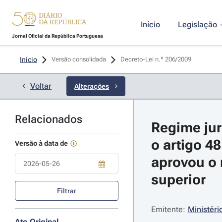
Início
Legislação
Jornal Oficial da República Portuguesa
Início
Versão consolidada
Decreto-Lei n.º 206/2009 
Voltar
Alterações
Relacionados
Regime jurí
o artigo 48
Versão à data de
aprovou o 
superior
Use a tecla de seta para baixo para abrir o calendário; Use as tecla
Filtrar
Emitente:
Ministéri
Ato Original