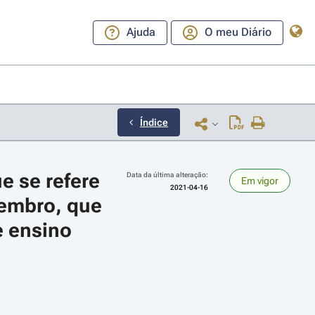
Ajuda
O meu Diário
Índice
e se refere 
Data da última alteração:
Em vigor
2021-04-16
tembro, que 
 ensino 
ara a direita ou esquerda para navegar pelos meses; Use cmd ou ctrl + set