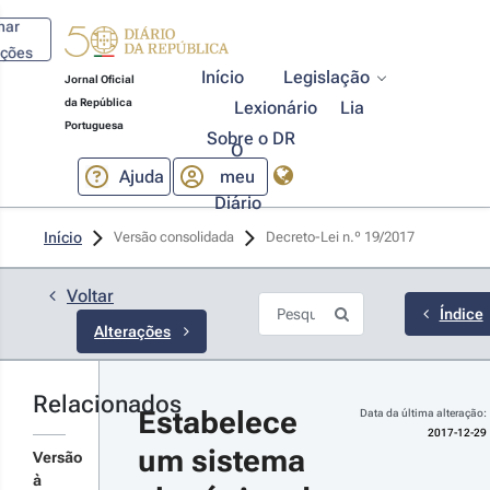
har
ações
Início
Legislação
Jornal Oficial
da República
Lexionário
Lia
Portuguesa
Sobre o DR
O
Ajuda
meu
Diário
17-12-
Início
Versão consolidada
Decreto-Lei n.º 19/2017 
9
 n.º 
4/2017 
Voltar
1.ª Série
Índice
Alterações
çamento
 Estado
ra 2018
Relacionados
r
Estabelece 
Data da última alteração:
talhes
2017-12-29
um sistema 
s
Versão
terações
à