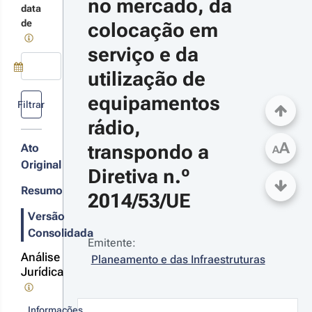
no mercado, da 
data
de
colocação em 
uipamentos
22-12-28
 rádio no
creto-Lei 
serviço e da 
rcado.
º 87/2022 - 
ª Série
utilização de 
tera o regime
Use a tecla de seta para baixo para abrir o calendário; Use as tecla
equipamentos 
Filtrar
sponibilização
rádio, 
 mercado, da
locação em
A
r detalhes
transpondo a 
Ato
rviço e da
A
ilização de
s
Original
Diretiva n.º 
uipamentos
terações
 rádio
Resumo
2014/53/UE
Versão
21-01-29
Consolidada
creto-Lei n.º 
Emitente:
2021 - 1.ª 
Análise
Planeamento e das Infraestruturas
rie
Jurídica
rova o Regime
urídico das
ntraordenações
Informações