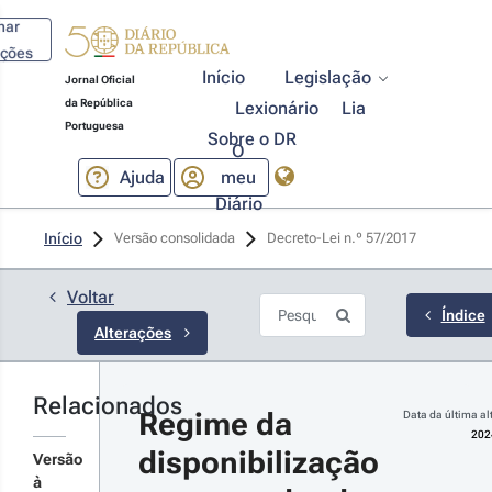
har
ações
Início
Legislação
Jornal Oficial
da República
Lexionário
Lia
Portuguesa
Sobre o DR
O
Ajuda
meu
Diário
24-04-05
Início
Versão consolidada
Decreto-Lei n.º 57/2017 
creto-Lei 
º 30/2024 - 
ª Série
Voltar
ranspõe a
Índice
Alterações
retiva (UE)
22/2380,
elativa à
rmonização
Relacionados
r detalhes
 legislação
Regime da 
Data da última al
s Estados-
s
202
mbros
disponibilização 
terações
Versão
speitante à
à
sponibilização