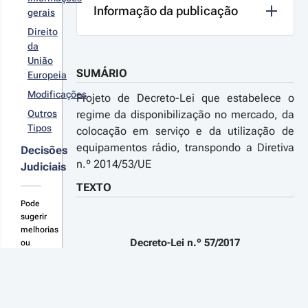
onómicas
Informação da publicação
gerais
r detalhes
Direito
s alterações
da
União
SUMÁRIO
Europeia
17-06-
Modificações
Projeto de Decreto-Lei que estabelece o
9
Outros
regime da disponibilização no mercado, da
creto-
Tipos
colocação em serviço e da utilização de
 n.º 
equipamentos rádio, transpondo a Diretiva
Decisões
/2017 - 
n.º 2014/53/UE
Judiciais
ª Série
TEXTO
Pode
sugerir
melhorias
Decreto-Lei n.º 57/2017
ou
novas
consolidações
de 9 de junho
aqui
Projeto de Decreto-Lei que estabelece o