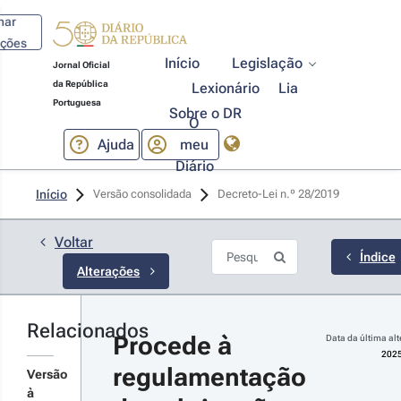
har
ações
Início
Legislação
Jornal Oficial
da República
Lexionário
Lia
Portuguesa
Sobre o DR
O
Ajuda
meu
Diário
25-03-27
Início
Versão consolidada
Decreto-Lei n.º 28/2019 
creto-Lei 
º 49/2025 - 
ª Série
Voltar
rova medidas
Índice
Alterações
 simplificação
cal, alterando,
signadamente,
Estatuto dos
Relacionados
r detalhes
nefícios
Procede à 
Data da última alt
iscais, o
s alterações
2025
ódigo de
regulamentação 
Versão
ocedimento e
à
e Processo