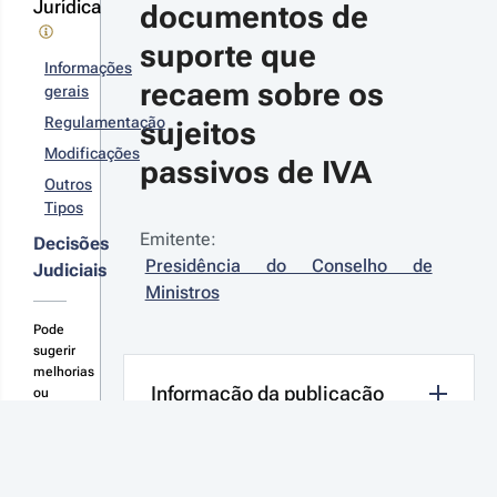
Jurídica
documentos de 
suporte que 
Informações
recaem sobre os 
gerais
Regulamentação
sujeitos 
Modificações
passivos de IVA
Outros
Tipos
Emitente:
Decisões
Presidência do Conselho de 
Judiciais
Ministros
Pode
sugerir
melhorias
Informação da publicação
ou
novas
consolidações
aqui
SUMÁRIO