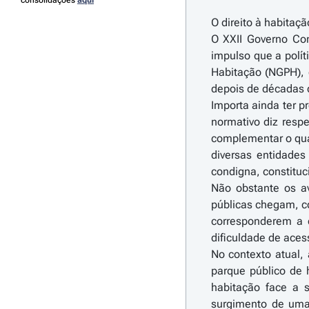
consolidações
aqui
O direito à habitaç
O XXII Governo Con
impulso que a polít
Habitação (NGPH), 
depois de décadas 
Importa ainda ter p
normativo diz respe
complementar o qua
diversas entidades
condigna, constitu
Não obstante os av
públicas chegam, co
corresponderem a d
dificuldade de aces
No contexto atual,
parque público de 
habitação face a 
surgimento de uma