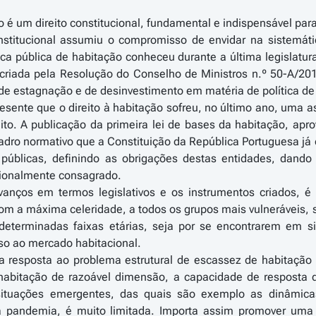
ão é um direito constitucional, fundamental e indispensável pa
stitucional assumiu o compromisso de envidar na sistemáti
ica pública de habitação conheceu durante a última legislat
criada pela Resolução do Conselho de Ministros n.º 50-A/20
de estagnação e de desinvestimento em matéria de política de
resente que o direito à habitação sofreu, no último ano, uma 
ito. A publicação da primeira lei de bases da habitação, apr
dro normativo que a Constituição da República Portuguesa j
 públicas, definindo as obrigações destas entidades, dand
cionalmente consagrado.
anços em termos legislativos e os instrumentos criados, é p
m a máxima celeridade, a todos os grupos mais vulneráveis, s
eterminadas faixas etárias, seja por se encontrarem em si
so ao mercado habitacional.
 a resposta ao problema estrutural de escassez de habitação
habitação de razoável dimensão, a capacidade de resposta do
situações emergentes, das quais são exemplo as dinâmicas
 pandemia, é muito limitada. Importa assim promover uma 