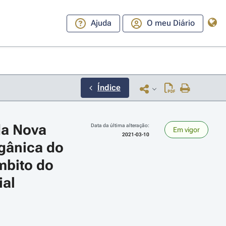
Ajuda
O meu Diário
Índice
a Nova 
Data da última alteração:
Em vigor
2021-03-10
gânica do 
mbito do 
ial
ara a direita ou esquerda para navegar pelos meses; Use cmd ou ctrl + set