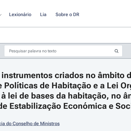
Lexionário
Lia
Sobre o DR
instrumentos criados no âmbito d
 Políticas de Habitação e a Lei Or
, à lei de bases da habitação, no â
e Estabilização Económica e Soc
s de seta para navegar pelos dias do calendário; Use cmd ou ctrl + seta p
ia do Conselho de Ministros