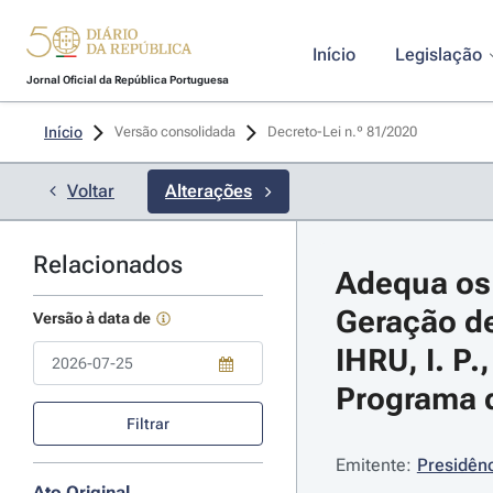
Início
Legislação
Jornal Oficial da República Portuguesa
Início
Versão consolidada
Decreto-Lei n.º 81/2020 
Voltar
Alterações
Relacionados
Adequa os 
Geração de
Versão à data de
IHRU, I. P.
Programa d
Use a tecla de seta para baixo para abrir o calendário; Use as tecla
Filtrar
Emitente:
Presidênc
Ato Original