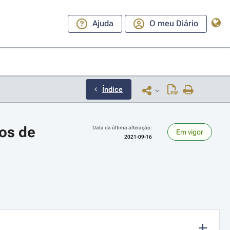
Ajuda
O meu Diário
Índice
os de 
Data da última alteração:
Em vigor
2021-09-16
ara a direita ou esquerda para navegar pelos meses; Use cmd ou ctrl + set