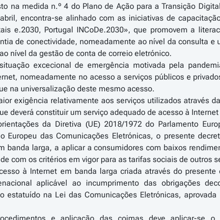
isto na medida n.º 4 do Plano de Ação para a Transição Digit
abril, encontra-se alinhado com as iniciativas de capacitaçã
ais e.2030, Portugal INCoDe.2030», que promovem a literacia 
tia de conectividade, nomeadamente ao nível da consulta e uti
o nível da gestão de conta de correio eletrónico.
 situação excecional de emergência motivada pela pande
rnet, nomeadamente no acesso a serviços públicos e privados
ue na universalização deste mesmo acesso.
aior exigência relativamente aos serviços utilizados através d
ue deverá constituir um serviço adequado de acesso à Internet 
rientações da Diretiva (UE) 2018/1972 do Parlamento Eu
o Europeu das Comunicações Eletrónicas, o presente decreto-
em banda larga, a aplicar a consumidores com baixos rendime
dade com os critérios em vigor para as tarifas sociais de outro
 acesso à Internet em banda larga criada através do presente
enacional aplicável ao incumprimento das obrigações de
 estatuído na Lei das Comunicações Eletrónicas, aprovada p
ocedimentos e aplicação das coimas deve aplicar-se o