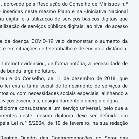
al, aprovado pela Resolução do Conselho de Ministros n.º
o inseridas neste mesmo Plano e na «Iniciativa Nacional
digital e a utilização de serviços básicos digitais que
lização de serviços públicos digitais, ao nível do acesso
mia da doença COVID-19 veio demonstrar o aumento da
 e em situações de teletrabalho e de ensino à distância,
a Internet evidenciou, de forma notória, a necessidade de
de banda larga no futuro.
ropeu e do Conselho, de 11 de dezembro de 2018, que
lei cria a tarifa social de fornecimento de serviços de
ntos ou com necessidades sociais especiais, alinhando a
s serviços essenciais, designadamente a energia e água.
 diploma consubstancia um serviço universal, pelo que a
correntes deste mesmo diploma deve ser definida em
ela Lei n.º 5/2004, de 10 de fevereiro, na sua redação
 Regime Quadro das Contraordenações do Setor das