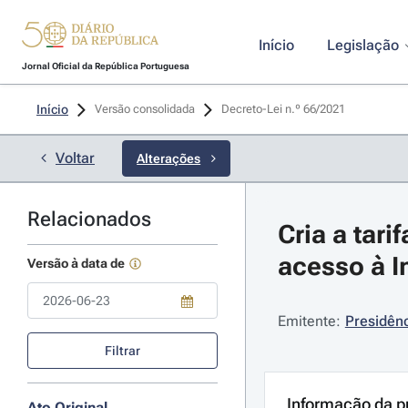
Início
Legislação
Jornal Oficial da República Portuguesa
Início
Versão consolidada
Decreto-Lei n.º 66/2021 
Voltar
Alterações
Relacionados
Cria a tari
acesso à I
Versão à data de
Emitente:
Presidênc
Use a tecla de seta para baixo para abrir o calendário; Use as tecla
Filtrar
Informação da p
Ato Original