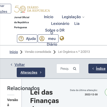
har
ações
Início
Legislação
Jornal Oficial
da República
Lexionário
Lia
Portuguesa
Sobre o DR
O
Ajuda
meu
Diário
22-12-
Início
Versão consolidada
Lei Orgânica n.º 2/2013 
0
 n.º 
-
Voltar
2022 - 
Índice
Alterações
ª Série
çamento
 Estado
ra 2023
Relacionados
Lei das 
Data da última alteração:
r
2022-12-30
Finanças 
talhes
Versão
s
à