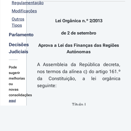
1
Regulamentação
 n.º 
Modificações
-
Outros
2020 - 
Lei Orgânica n.º 2/2013
Tipos
ª Série
çamento
de 2 de setembro
Parlamento
 Estado
ra 2021
Decisões
Aprova a Lei das Finanças das Regiões
Judiciais
Autónomas
r
talhes
A Assembleia da República decreta,
s
Pode
terações
nos termos da alínea c) do artigo 161.º
sugerir
da Constituição, a lei orgânica
melhorias
ou
seguinte:
novas
consolidações
20-07-
aqui
4
Título I
 n.º 
-
Objeto, princípios fundamentais,
2020 - 
Conselho de Acompanhamento das
ª Série