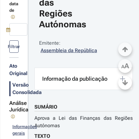
das 
terações
data
de
Regiões 
Autónomas
22-06-
Use a tecla de seta para baixo para abrir o calendário; Use as tecla
7
Emitente:
 n.º 
Filtrar
Assembleia da República
/2022 - 
ª Série
A
çamento
Ato
A
 Estado
Original
ra 2022
Informação da publicação
Versão
r
Consolidada
talhes
s
Análise
terações
SUMÁRIO
Jurídica
Aprova a Lei das Finanças das Regiões
Autónomas
Informações
gerais
20-12-
TEXTO