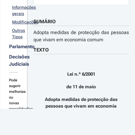
º 26/99, de
de janeiro,
Informações
revoga o
gerais
creto-Lei
SUMÁRIO
Modificações
º 42/91, de
de janeiro
Outros
Adopta medidas de protecção das pessoas
Tipos
que vivam em economia comum
Parlamento
TEXTO
Decisões
Judiciais
Lei n.º 6/2001
Pode
sugerir
de 11 de maio
melhorias
ou
Adopta medidas de protecção das
novas
pessoas que vivam em economia
consolidações
comum
aqui
A Assembleia da República decreta,
nos termos da alínea c) do artigo 161.º