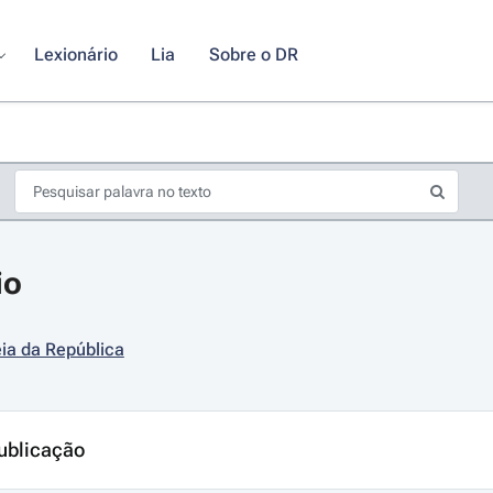
Lexionário
Lia
Sobre o DR
io
ia da República
s de seta para navegar pelos dias do calendário; Use cmd ou ctrl + seta p
ublicação