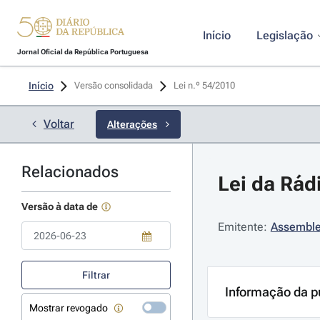
Início
Legislação
Jornal Oficial da República Portuguesa
Início
Versão consolidada
Lei n.º 54/2010 
Voltar
Alterações
Relacionados
Lei da Rád
Versão à data de
Emitente:
Assemble
Use a tecla de seta para baixo para abrir o calendário; Use as tecla
Filtrar
Informação da p
Mostrar revogado