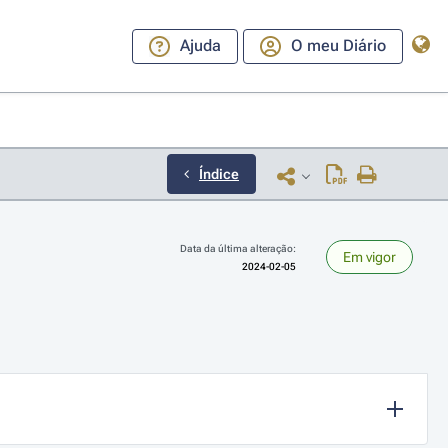
Ajuda
O meu Diário
Índice
Data da última alteração:
Em vigor
2024-02-05
ara a direita ou esquerda para navegar pelos meses; Use cmd ou ctrl + set