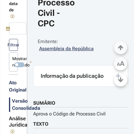
Processo 
terações
data
ocessos.
de
Civil - 
CPC
24-11-07
creto-
Use a tecla de seta para baixo para abrir o calendário; Use as tecla
Emitente:
 n.º 
Filtrar
Assembleia da República
/2024 - 
ª Série
Mostrar
egula a
A
A
revogado
itação e
ificação
Informação da publicação
or via
Ato
trónica das
r
ssoas
Original
ngulares e
talhes
s pessoas
s
Versão
SUMÁRIO
etivas,
terações
Consolidada
terminando
Aprova o Código de Processo Civil
e a citação
Análise
notificação
TEXTO
Jurídica
s pessoas
23-01-16
letivas é,