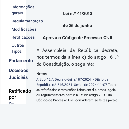
 n.º 
m regra,
2023 - 1.ª 
Informações
etuada por
rie
gerais
 eletrónica.
Lei n.º 41/2013
ispensa a
Regulamentação
ntativa de
de 26 de junho
nciliação
Modificações
s processos
Retificações
Aprova o Código de Processo Civil
 divórcio
r detalhes
m
Outros
nsentimento
s
A Assembleia da República decreta,
Tipos
e um dos
terações
nos termos da alínea c) do artigo 161.º
njuges nos
Parlamento
da Constituição, o seguinte:
asos de
ndenação
Decisões
Notas
r crime de
22-06-
Judiciais
Artigo 12.º, Decreto-Lei n.º 87/2024  - Diário da 
lência
7
República n.º 216/2024, Série I de 2024-11-07
 Todas 
méstica,
 n.º 
as referências e remissões feitas em diplomas legais 
Retificado
terando o
/2022 - 
ou regulamentares para o n.º 5 do artigo 219.º do 
digo Civil e
por
ª Série
Código de Processo Civil consideram-se feitas para o 
Código de
Declaração 
n.º 14 do artigo 246.º do mesmo diploma.
çamento
ocesso Civil
de 
Artigo 16.º, Decreto-Lei n.º 87/2024  - Diário da 
 Estado
Retificação 
República n.º 216/2024, Série I de 2024-11-07
 As 
ra 2022
alterações introduzidas pelo Decreto-Lei n.º 87/2024, 
n.º 
r
de 7 de novembro, ao Código de Processo Civil, 
36/2013