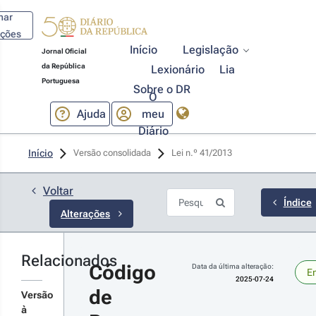
har
ações
Início
Legislação
Jornal Oficial
da República
Lexionário
Lia
Portuguesa
Sobre o DR
O
Ajuda
meu
Diário
25-07-
Início
Versão consolidada
Lei n.º 41/2013 
4
 n.º 
/2025 - 
Voltar
ª Série
Índice
Alterações
tera as
sposições
 Código
Relacionados
Código 
ocesso
Data da última alteração:
Em
r
il
2025-07-24
de 
lativas à
talhes
Versão
tribuição
s
à