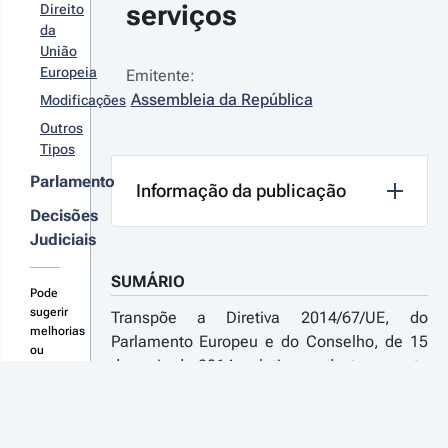
serviços
Direito
da
União
Europeia
Emitente:
Assembleia da República
Modificações
Outros
Tipos
Parlamento
Informação da publicação
Decisões
Judiciais
SUMÁRIO
Pode
sugerir
Transpõe a Diretiva 2014/67/UE, do
melhorias
Parlamento Europeu e do Conselho, de 15
ou
de maio de 2014, relativa ao destacamento
novas
de trabalhadores no âmbito de uma
consolidações
aqui
prestação de serviços
TEXTO