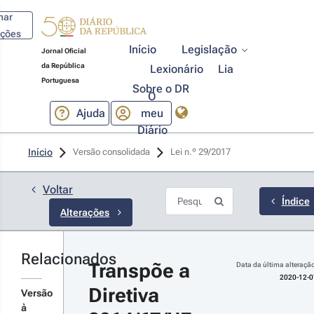
har
ações
Início
Legislação
Jornal Oficial
da República
Lexionário
Lia
Portuguesa
Sobre o DR
O
Ajuda
meu
Diário
20-12-07
Início
Versão consolidada
Lei n.º 29/2017 
creto-
i n.º 101-
2020 - 1.ª 
Voltar
rie
Índice
Alterações
anspõe a
retiva (UE)
18/957,
lativa ao
Relacionados
Transpõe a 
stacamento
Data da última alteração
r
2020-12-0
Diretiva 
abalhadores
talhes
Versão
 âmbito de
s
à