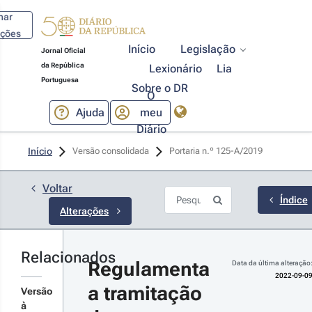
har
ações
Início
Legislação
Jornal Oficial
da República
Lexionário
Lia
Portuguesa
Sobre o DR
O
Ajuda
meu
Diário
22-09-09
Início
Versão consolidada
Portaria n.º 125-A/2019 
rtaria n.º 
3/2022 - 
ª Série
Voltar
gulamenta
Índice
Alterações
tramitação
ocedimento
ncursal de
Relacionados
r
crutamento
Regulamenta 
Data da última alteração
talhes
2022-09-0
a tramitação 
s
Versão
terações
à