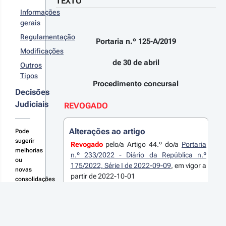
2019 - 
TEXTO
abalho em
nções
ª Série
Informações
blicas,
gerais
rovada pela
ei n.º
Regulamentação
Portaria n.º 125-A/2019
/2014, de
Modificações
 de junho
de 30 de abril
Outros
Tipos
Procedimento concursal
Decisões
Judiciais
REVOGADO
Alterações ao artigo
Pode
sugerir
Revogado
pelo/a Artigo 44.º do/a
Portaria
melhorias
n.º 233/2022 - Diário da República n.º
ou
175/2022, Série I de 2022-09-09
, em vigor a
novas
partir de 2022-10-01
consolidações
aqui
Capítulo I