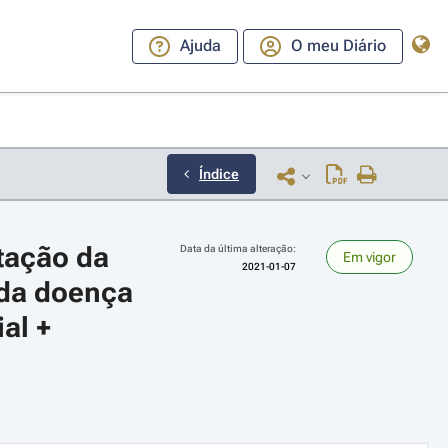
Ajuda
O meu Diário
Índice
ação da 
Data da última alteração:
Em vigor
2021-01-07
da doença 
al +
ara a direita ou esquerda para navegar pelos meses; Use cmd ou ctrl + set