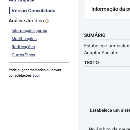
Informação da p
Versão Consolidada
Análise Jurídica
Informações gerais
SUMÁRIO
Modificações
Estabelece um sistem
Retificações
Adaptar Social +
Outros Tipos
TEXTO
Pode sugerir melhorias ou novas
consolidações
aqui
Estabelece um sist
No âmbito da preve