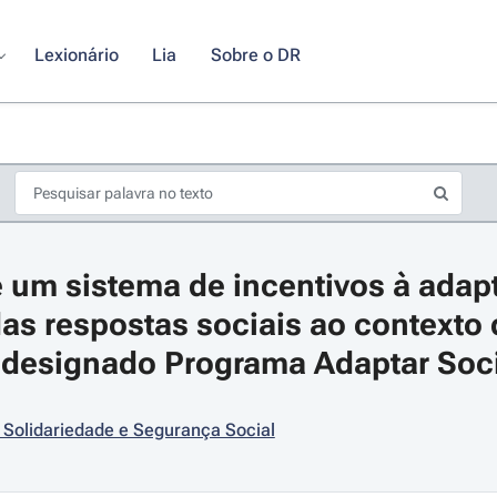
Lexionário
Lia
Sobre o DR
 um sistema de incentivos à adapt
das respostas sociais ao contexto 
designado Programa Adaptar Soci
s de seta para navegar pelos dias do calendário; Use cmd ou ctrl + seta p
 Solidariedade e Segurança Social