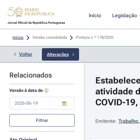
Início
Legislação
Jornal Oficial da República Portuguesa
Início
Versão consolidada
Portaria n.º 178/2020 
Voltar
Alterações
Relacionados
Estabelece
atividade 
Versão à data de
COVID-19, 
Use a tecla de seta para baixo para abrir o calendário; Use as tecla
Filtrar
Emitente:
Trabalho,
Ato Original