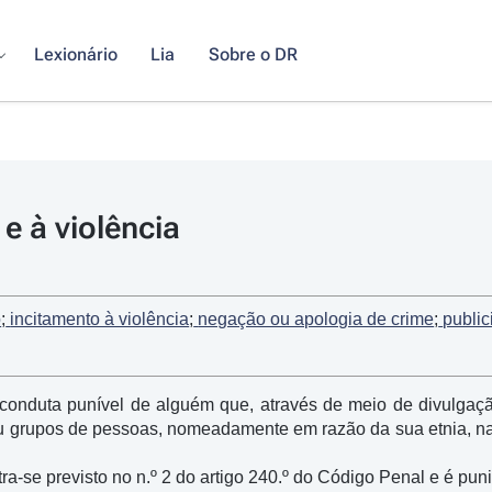
Lexionário
Lia
Sobre o DR
e à violência
o
;
 incitamento à violência
;
 negação ou apologia de crime
;
 publi
onduta punível de alguém que, através de meio de divulgação 
ou grupos de pessoas, nomeadamente em razão da sua etnia, naci
tra-se previsto no n.º 2 do artigo 240.º do Código Penal e é pu