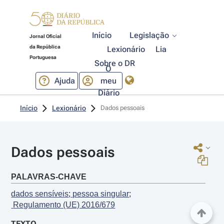
Início
Legislação
Jornal Oficial
da República
Lexionário
Lia
Portuguesa
Sobre o DR
O
Ajuda
meu
Diário
Início
Lexionário
Dados pessoais
Dados pessoais
PALAVRAS-CHAVE
dados sensíveis
;
 pessoa singular
;
 Regulamento (UE) 2016/679
TEXTO