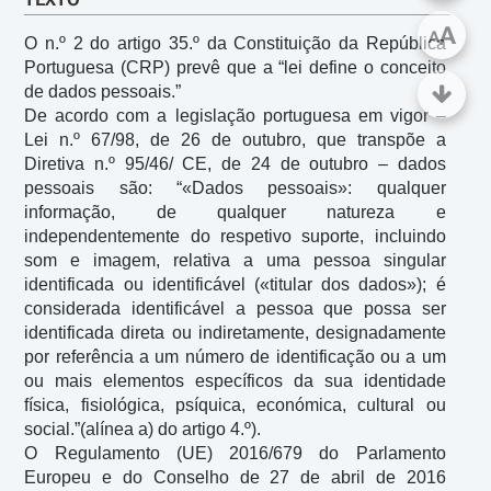
A
A
O n.º 2 do artigo 35.º da Constituição da República 
Portuguesa (CRP) prevê que a “lei define o conceito 
de dados pessoais.”

De acordo com a legislação portuguesa em vigor – 
Lei n.º 67/98, de 26 de outubro, que transpõe a 
Diretiva n.º 95/46/ CE, de 24 de outubro – dados 
pessoais são: “«Dados pessoais»: qualquer 
informação, de qualquer natureza e 
independentemente do respetivo suporte, incluindo 
som e imagem, relativa a uma pessoa singular 
identificada ou identificável («titular dos dados»); é 
considerada identificável a pessoa que possa ser 
identificada direta ou indiretamente, designadamente 
por referência a um número de identificação ou a um 
ou mais elementos específicos da sua identidade 
física, fisiológica, psíquica, económica, cultural ou 
social.”(alínea a) do artigo 4.º).

O Regulamento (UE) 2016/679 do Parlamento 
Europeu e do Conselho de 27 de abril de 2016 