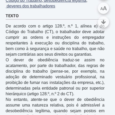
Código do Trabalho
;
 desobediência legítima
;
 deveres dos trabalhadores
A
A
TEXTO
De acordo com o artigo 128.º, n.º 1, alínea e) do 
Código do Trabalho (CT), o trabalhador deve adotar 
cumprir as ordens e instruções do empregador 
respeitantes à execução ou disciplina do trabalho, 
bem como à segurança e saúde no trabalho, que não 
sejam contrárias aos seus direitos ou garantias.

O dever de obediência traduz-se assim no 
acatamento, por parte do trabalhador, das regras de 
disciplina do trabalho (pense-se, por exemplo, na 
adoção de determinado vestuário profissional, na 
proibição de fumar nas instalações da empresa, etc.), 
determinadas pela entidade patronal ou por superior 
hierárquico (artigo 128.º, n.º 2 do CT).

No entanto, atente-se que o dever de obediência 
assume uma natureza relativa, pois é admissível a 
desobediência legítima, quando sejam postos em 