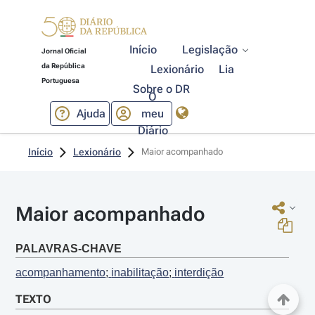
Início
Legislação
Jornal Oficial
da República
Lexionário
Lia
Portuguesa
Sobre o DR
O
Ajuda
meu
Diário
Início
Lexionário
Maior acompanhado
Maior acompanhado
PALAVRAS-CHAVE
acompanhamento
;
 inabilitação
;
 interdição
TEXTO