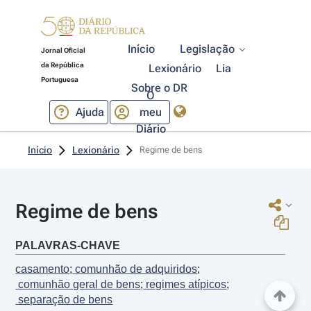
Início
Legislação
Jornal Oficial
da República
Lexionário
Lia
Portuguesa
Sobre o DR
O
Ajuda
meu
Diário
Início
Lexionário
Regime de bens
Regime de bens
PALAVRAS-CHAVE
casamento
;
 comunhão de adquiridos
;
 comunhão geral de bens
;
 regimes atípicos
;
 separação de bens