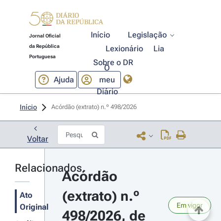
Início
Legislação
Jornal Oficial
da República
Lexionário
Lia
Portuguesa
Sobre o DR
O
Ajuda
meu
Diário
Início
Acórdão (extrato) n.º 498/2026 
Voltar
Relacionados
Acórdão 
(extrato) n.º 
Ato
Em vigor
Original
498/2026, de 