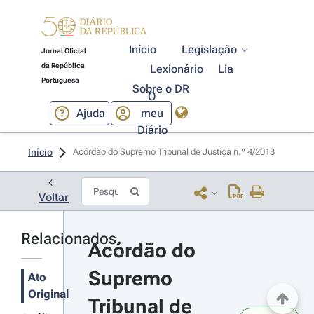
Início
Legislação
Jornal Oficial
da República
Lexionário
Lia
Portuguesa
Sobre o DR
O
Ajuda
meu
Diário
Início
Acórdão do Supremo Tribunal de Justiça n.º 4/2013 
Voltar
Relacionados
Acórdão do 
Supremo 
Ato
Original
Tribunal de 