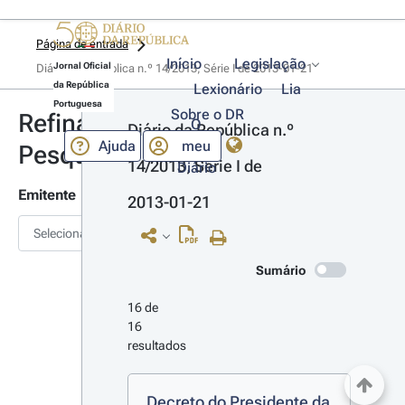
Página de entrada
Início
Legislação
Jornal Oficial
Diário da República n.º 14/2013, Série I de 2013-01-21
da República
Lexionário
Lia
Portuguesa
Sobre o DR
Refinar
O
Diário da República n.º 
Ajuda
meu
Pesquisa
14/2013, Série I de 
Diário
Emitente
2013-01-21
Selecionar
Sumário
16 de 
16 
resultados
Decreto do Presidente da 