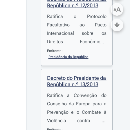
República n.º 12/2013
A
A
Ratifica o Protocolo
Facultativo ao Pacto
Internacional sobre os
Direitos Económicos,
Sociais e Culturais, adotado
Emitente:
Presidência da República
pela Assembleia Geral das
Nações Unidas, em Nova
Iorque, em 10 de dezembro
Decreto do Presidente da 
de 2008
República n.º 13/2013
Ratifica a Convenção do
Conselho da Europa para a
Prevenção e o Combate à
Violência contra as
Mulheres e a Violência
Emitente: