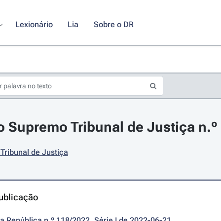
Lexionário
Lia
Sobre o DR
 Supremo Tribunal de Justiça n.º 
ribunal de Justiça
ublicação
da República n.º 118/2022, Série I de 2022-06-21