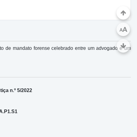
A
A
trato de mandato forense celebrado entre um advogado e um
iça n.º 5/2022
-A.P1.S1