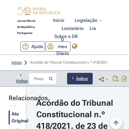
Início
Legislação
Jornal Oficial
da República
Lexionário
Lia
Portuguesa
Sobre o DR
O
Ajuda
meu
Diário
Início
Acórdão do Tribunal Constitucional n.º 418/2021 
Índice
Voltar
Relacionados
Acórdão do Tribunal 
Constitucional n.º 
Ato
Original
418/2021, de 23 de 