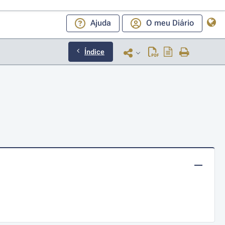
Ajuda
O meu Diário
Índice