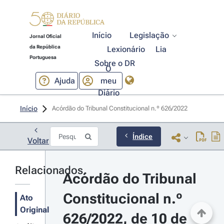
Início
Legislação
Jornal Oficial
da República
Lexionário
Lia
Portuguesa
Sobre o DR
O
Ajuda
meu
Diário
Início
Acórdão do Tribunal Constitucional n.º 626/2022 
Índice
Voltar
Relacionados
Acórdão do Tribunal 
Constitucional n.º 
Ato
Original
626/2022, de 10 de 