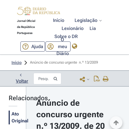
Início
Legislação
Jornal Oficial
da República
Lexionário
Lia
Portuguesa
Sobre o DR
O
Ajuda
meu
Diário
Início
Anúncio de concurso urgente  n.º 13/2009 
Voltar
Relacionados
Anúncio de 
concurso urgente 
Ato
Original
n.º 13/2009, de 20 