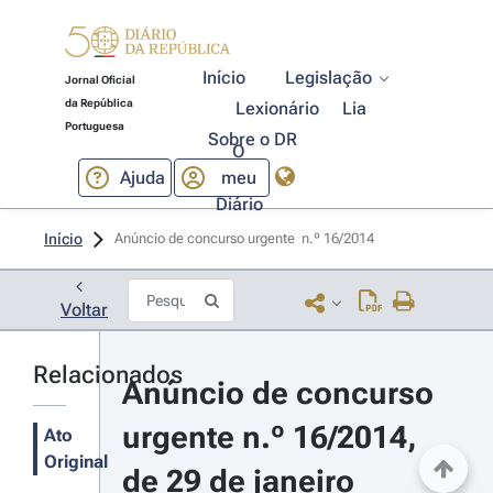
Início
Legislação
Jornal Oficial
da República
Lexionário
Lia
Portuguesa
Sobre o DR
O
Ajuda
meu
Diário
Início
Anúncio de concurso urgente  n.º 16/2014 
Voltar
Relacionados
Anúncio de concurso 
urgente n.º 16/2014, 
Ato
Original
de 29 de janeiro