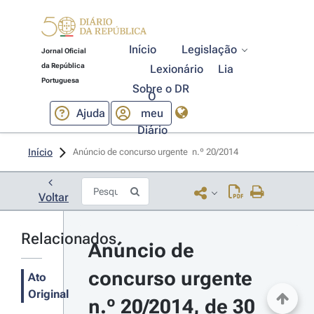
Início
Legislação
Jornal Oficial
da República
Lexionário
Lia
Portuguesa
Sobre o DR
O
Ajuda
meu
Diário
Início
Anúncio de concurso urgente  n.º 20/2014 
Voltar
Relacionados
Anúncio de 
concurso urgente 
Ato
Original
n.º 20/2014, de 30 