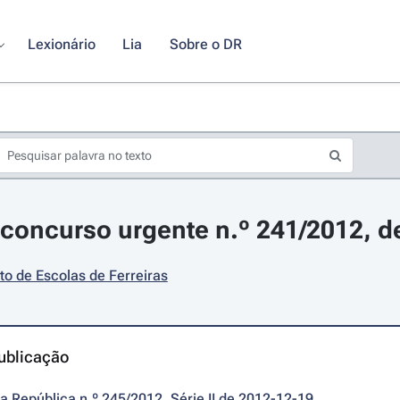
Lexionário
Lia
Sobre o DR
concurso urgente n.º 241/2012, 
o de Escolas de Ferreiras
ublicação
da República n.º 245/2012, Série II de 2012-12-19