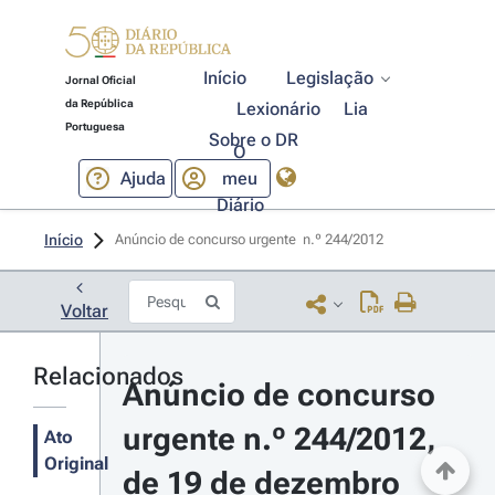
Início
Legislação
Jornal Oficial
da República
Lexionário
Lia
Portuguesa
Sobre o DR
O
Ajuda
meu
Diário
Início
Anúncio de concurso urgente  n.º 244/2012 
Voltar
Relacionados
Anúncio de concurso 
urgente n.º 244/2012, 
Ato
Original
de 19 de dezembro