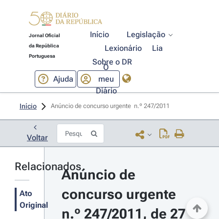
Início
Legislação
Jornal Oficial
da República
Lexionário
Lia
Portuguesa
Sobre o DR
O
Ajuda
meu
Diário
Início
Anúncio de concurso urgente  n.º 247/2011 
Voltar
Relacionados
Anúncio de 
concurso urgente 
Ato
Original
n.º 247/2011, de 27 