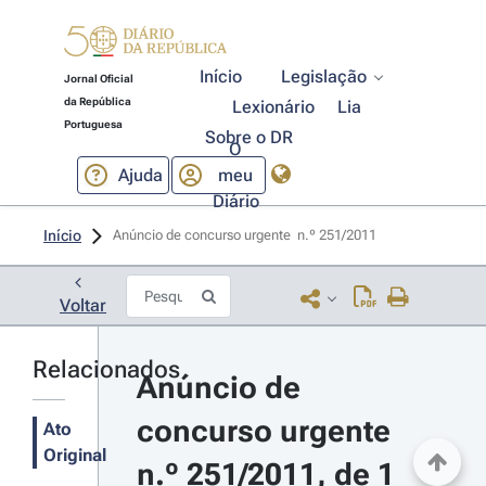
Início
Legislação
Jornal Oficial
da República
Lexionário
Lia
Portuguesa
Sobre o DR
O
Ajuda
meu
Diário
Início
Anúncio de concurso urgente  n.º 251/2011 
Voltar
Relacionados
Anúncio de 
concurso urgente 
Ato
Original
n.º 251/2011, de 1 