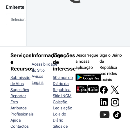
Emitente
Selecionar
Serviços
Informações
Ligações
Descarregue
Siga o Diário
e
de
a nossa
da
Acessibilidade
aplicação
República
Recursos
interesse
do Sítio
nas redes
Avisos
Submissão
50 anos do
sociais
Legais
de Atos
Diário da
Sugestões
República
Reportar
Sítio INCM
Erro
Coleção
Atributos
Legislação
Profissionais
Loja do
Ajuda
Diário
Contactos
Sítios de